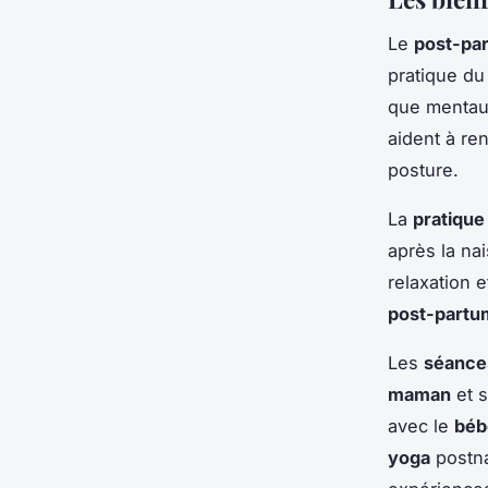
Le
post-pa
pratique d
que mentau
aident à ren
posture.
La
pratique
après la na
relaxation 
post-partu
Les
séance
maman
et 
avec le
béb
yoga
postna