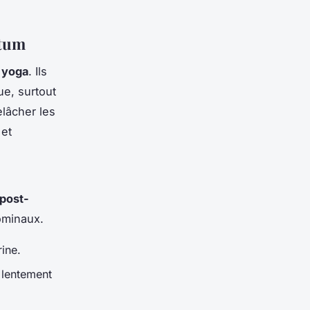
rtum
u
yoga
. Ils
e, surtout
elâcher les
 et
post-
ominaux.
rine.
 lentement