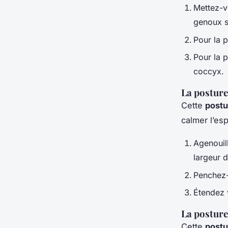
Mettez-vo
genoux s
Pour la p
Pour la p
coccyx.
La posture
Cette
postu
calmer l’espr
Agenouill
largeur 
Penchez-v
Étendez 
La posture
Cette
postu