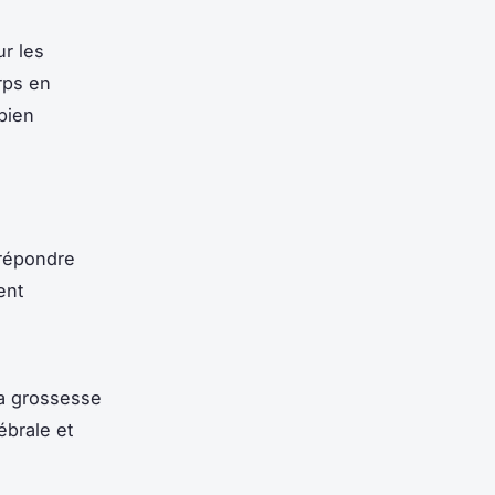
r les
rps en
bien
répondre
ent
la grossesse
ébrale et