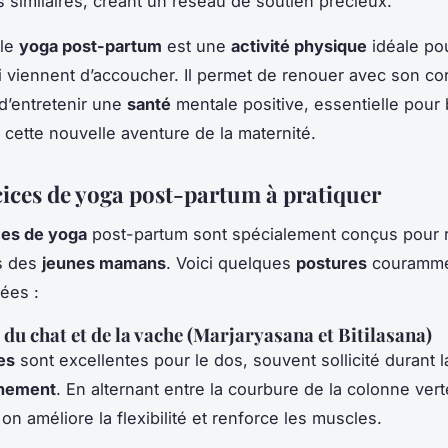
 similaires, créant un réseau de soutien précieux.
 le
yoga post-partum
est une
activité physique
idéale pou
 viennent d’accoucher. Il permet de renouer avec son co
d’entretenir une
santé
mentale positive, essentielle pour 
ette nouvelle aventure de la maternité.
cices de yoga post-partum à pratiquer
ces de yoga
post-partum sont spécialement conçus pour 
s des
jeunes mamans
. Voici quelques
postures
couramm
ées :
 du chat et de la vache (Marjaryasana et Bitilasana)
es
sont excellentes pour le dos, souvent sollicité durant 
hement
. En alternant entre la courbure de la colonne vert
 on améliore la flexibilité et renforce les muscles.