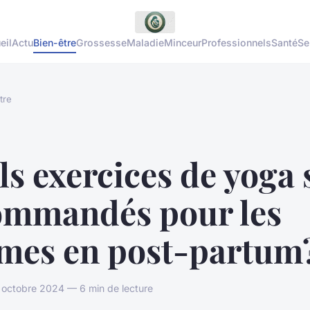
eil
Actu
Bien-être
Grossesse
Maladie
Minceur
Professionnels
Santé
Se
tre
s exercices de yoga 
ommandés pour les
mes en post-partum
 octobre 2024 — 6 min de lecture