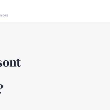
niors
sont
?