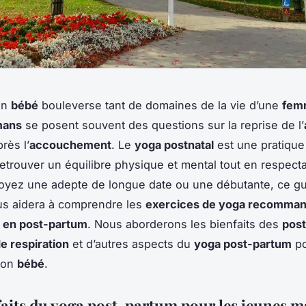
’un
bébé
bouleverse tant de domaines de la vie d’une
fem
mans
se posent souvent des questions sur la reprise de l’
rès l’
accouchement
. Le
yoga postnatal
est une pratique
etrouver un équilibre physique et mental tout en respecta
oyez une adepte de longue date ou une débutante, ce g
us aidera à comprendre les
exercices de yoga recomman
 en post-partum
. Nous aborderons les bienfaits des
pos
e respiration
et d’autres aspects du
yoga post-partum
po
son
bébé
.
faits du yoga post-partum pour les jeunes