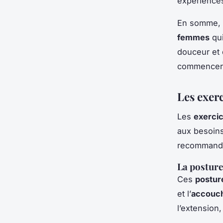
expériences
En somme,
femmes
qui
douceur et 
commencer c
Les exer
Les
exerci
aux besoin
recommand
La posture
Ces
postur
et l’
accouc
l’extension,