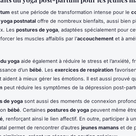
rtum
est une période de transformation intense pour le
c
u
yoga postnatal
offre de nombreux bienfaits, aussi bien 
x. Les
postures de yoga
, adaptées spécialement pour ce
forcer les muscles affaiblis par l’
accouchement
et à amél
 du yoga
aide également à réduire le stress et l’anxiété, 
issance d’un
bébé
. Les
exercices de respiration
favorisen
et aident à mieux gérer les émotions. Il est aussi prouvé 
m
peut réduire les symptômes de la dépression post-par
s de yoga
sont aussi des moments de connexion profonde
son
bébé
. Certaines
postures de yoga
peuvent même être
é
, renforçant ainsi le lien affectif. En outre, participer à u
tal permet de rencontrer d’autres
jeunes mamans
et de 