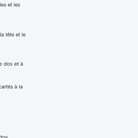
es et les
a tête et le
e dos et à
cartés à la
dos.