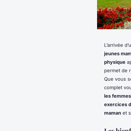
L’arrivée d
jeunes ma
physique
ap
permet de r
Que vous s
complet vo
les femmes
exercices d
maman
et 
Les bien