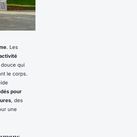
me
. Les
activité
 douce qui
nt le corps.
uide
dés pour
tures
, des
ur une
 mamans