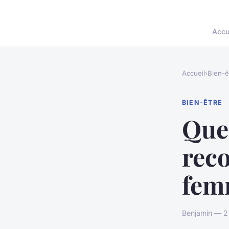
Accu
Accueil
›
Bien-ê
BIEN-ÊTRE
Quel
rec
fem
Benjamin — 2