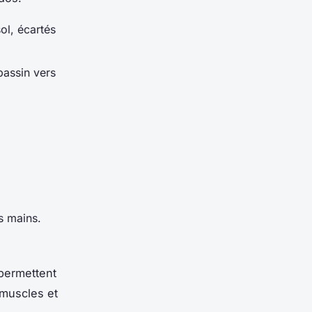
sol, écartés
bassin vers
s mains.
 permettent
 muscles et