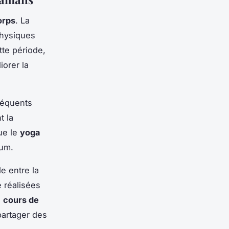
orps
. La
physiques
tte période,
iorer la
fréquents
t la
que le
yoga
tum.
 entre la
 réalisées
n
cours de
partager des